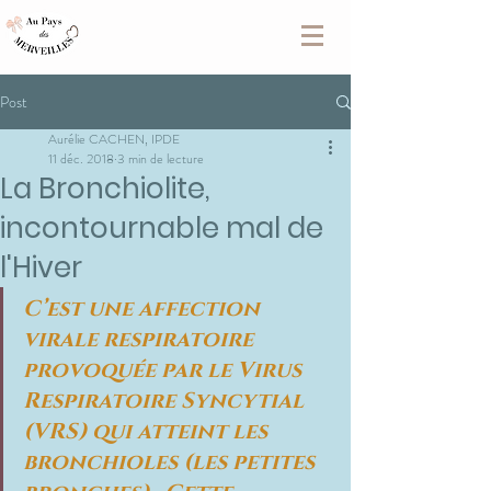
Post
Aurélie CACHEN, IPDE
11 déc. 2018
3 min de lecture
La Bronchiolite,
incontournable mal de
l'Hiver
C’est une affection 
virale respiratoire 
provoquée par le 
Virus 
Respiratoire Syncytial
(VRS) qui atteint les 
bronchioles (les petites 