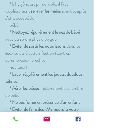
 * 
L’hygiène est primordiale, il faut 
régulièrement 
se laver les mains
 avant et après 
s’être occupé de 
     bébé
 * Nettoyez régulièrement le nez de bébé
avec du sérum physiologique
 * Eviter de sortir les nourrissons 
dans les 
lieux sujets à cette infection (centres 
commerciaux, crèches, 
     hôpitaux)
 * Laver régulièrement les jouets, doudous, 
tétines
.
 * Aérer les pièces
, notamment la chambre 
de bébé
 * Ne pas fumer en présence d’un enfant
 * Eviter de faire des "Mamours" à votre 
bébé si vous êtes vous-même malade