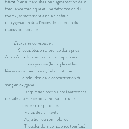
fièvre
. S'ensuit ensuite une augmentation de la 
fréquence cardiaque et une déformation du 
thorax, caractérisant ainsi un défaut 
d’oxygénation dû à l’excès de sécrétion du 
mucus pulmonaire.
Et si ca se complique…
               Si vous êtes en présence des signes 
énoncés ci-dessous, consultez rapidement.
                    · Une cyanose (les ongles et les 
lèvres deviennent bleus, indiquant une 
                    diminution de la concentration du 
sang en oxygène)
                    · Respiration particulière (battement 
des ailes du nez ce pouvant traduire une 
                    détresse respiratoire)
                    · Refus de s’alimenter
                    · Agitation ou somnolence
                    · Troubles de la conscience (parfois)