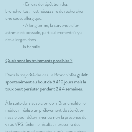
                    · En cas de répétition des 
bronchiolites, il est nécessaire de rechercher 
une cause allergique.
                    · A long terme, la survenue d’un 
asthme est possible, particulièrement s'il y a 
des allergies dans
                    la Famille
Quels sont les traitements possibles ?
Dans la majorité des cas, la Bronchiolite 
guérit 
spontanément au bout de 5 à 10 jours mais la 
toux peut persister pendant 2 à 4 semaines
.
À la suite de la suspicion de la Bronchiolite, le 
médecin réalise un prélèvement de sécrétion 
nasale pour déterminer ou non la présence du 
virus VRS. Selon le résultat il prescrira des 
traitements médicamenteux qu'il  complètera 