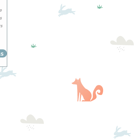
e
es
rs
us