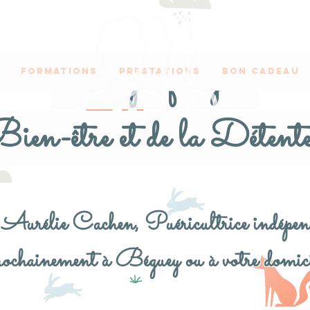
Vous préférez du
Formations
Prestations
Bon Cadeau
ien-être et de la Détente.
Aurélie Cachen, Puéricultrice indépen
chainement à Béguey ou à votre domic