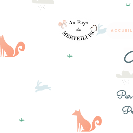
Accueil
B
Par 
Pro