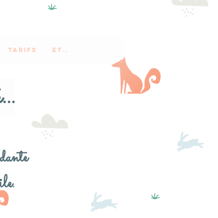
Tarifs
Et..
..
dante
ile.