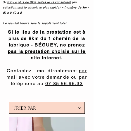
3/
S'il y a plus de 8km, faites le calcul suivant
(en
sélectionnant le chemin le plus rapide)
=
(nombre de km -
8) x 0,40 x 2
Le résultat trouvé sera le supplément total.
Si le lieu de la prestation est à
plus de 8km du 1 chemin de la
fabrique - BÉGUEY,
ne prenez
pas la prestation choisie sur le
site internet
.
Contactez - moi directement
par
mail
avec votre demande ou par
téléphone au
07.85.56.95.33