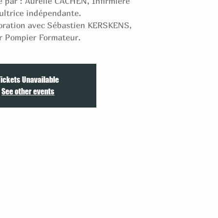
é par : Aurélie CACHEN, Infirmière
ultrice indépendante.
boration avec Sébastien KERSKENS,
r Pompier Formateur.
Tickets Unavailable
See other events