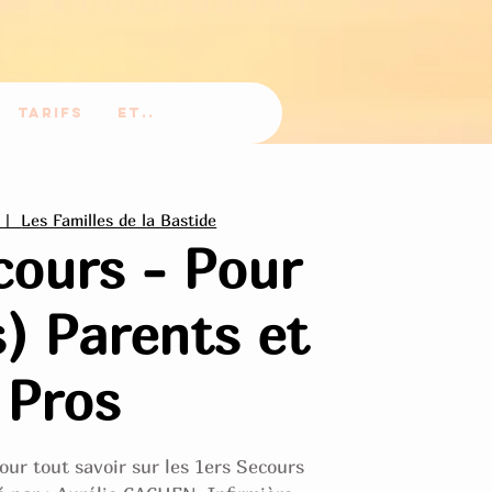
Tarifs
Et..
  |  
Les Familles de la Bastide
cours - Pour
) Parents et
Pros
our tout savoir sur les 1ers Secours