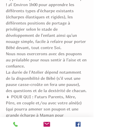
! 👶 Environ 1h00 pour apprendre les 
différents types d'écharpe existants 
(écharpes élastiques et rigides), les 
différentes positions de portage à 
privilégier selon le stade de 
développement de l'enfant ainsi qu'un 
nouage simple, facile à refaire pour porter 
Bébé devant, tout contre Soi. 
Nous nous exercerons avec des poupons 
au préalable pour nous sentir à l'aise et en 
confiance. 
La durée de l'Atelier dépend notamment 
de la disponibilité de Bébé (s'il veut une 
pause casse-croûte on fera une pause), 
des questions et de la dextérité de chacun.
👧 POUR QUI : Futurs Parents, Mère, 
Père, en couple et/ou avec votre aîné(e) 
(qui pourra amener son poupon et une 
grande écharpe à Maman pour 
s'entrainer) 
👶 BEBE : Les femmes enceintes ainsi que 