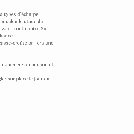
s types d'écharpe 
ier selon le stade de 
evant, tout contre Soi. 
iance. 
casse-croûte on fera une 
rra amener son poupon et 
er sur place le jour du 