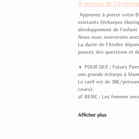
À propos de l'événe
 Apprenez à porter votre B
existants (écharpes élastiqu
développement de l'enfant a
Nous nous exercerons avec 
La durée de l'Atelier dépe
pause), des questions et de
👧 POUR QUI : Futurs Paren
une grande écharpe à Mama
Le tarif est de 20€/personn
cours).
👶 BEBE : Les femmes enc
Afficher plus