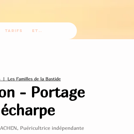
Tarifs
Et..
s
  |  
Les Familles de la Bastide
ion - Portage
 écharpe
CACHEN, Puéricultrice indépendante