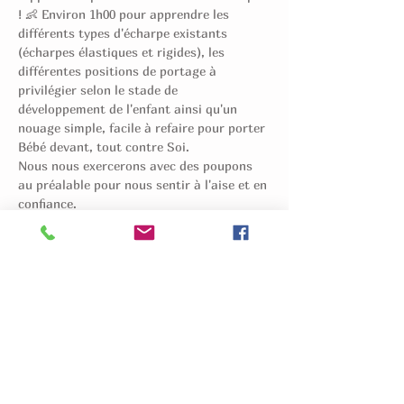
! 👶 Environ 1h00 pour apprendre les 
différents types d'écharpe existants 
(écharpes élastiques et rigides), les 
différentes positions de portage à 
privilégier selon le stade de 
développement de l'enfant ainsi qu'un 
nouage simple, facile à refaire pour porter 
Bébé devant, tout contre Soi. 
Nous nous exercerons avec des poupons 
au préalable pour nous sentir à l'aise et en 
confiance. 
La durée de l'Atelier dépend notamment 
de la disponibilité de Bébé (s'il veut une 
pause casse-croûte on fera une pause), 
des questions et de la dextérité de chacun.
👧 POUR QUI : Futurs Parents, Mère, 
Père, en couple et/ou avec votre aîné(e) 
(qui pourra amener son poupon et une 
grande écharpe à Maman pour 
s'entrainer) 