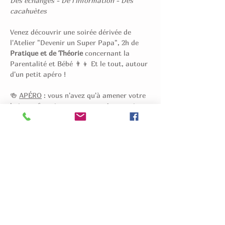
Des échanges - De l'information - Des 
cacahuètes
Venez découvrir une soirée dérivée de 
l'Atelier "Devenir un Super Papa", 2h de 
Pratique et de Théorie
 concernant la 
Parentalité et Bébé 👨‍👦 Et le tout, autour 
d'un petit apéro !
🍻 
APÉRO
 : vous n'avez qu'à amener votre 
boisson favorite pour vous-mêmes et je 
me charge du "solide" (petits cakes, 
olives, chips et autres réjouissances).
Vous apprendrez ce qu'il y a à savoir pour 
devenir un Papa plein de Ressources pour 
Bébé & pour Maman (allant de la 
Grossesse aux Bains, en passant par la 
Prévention des accidents domestiques) 💪
Vous repartirez de cet "Apéro" avec des 
connaissances, du savoir-être et du 
savoir-faire spécifique à votre rôle de 