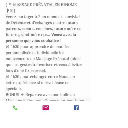
[ ⚘ MASSAGE PRÉNATAL EN BINOME 
🤰🏼]
Venez partager à 2 un moment convivial 
de Détente et d'échanges ; entre futurs 
parents, sœurs, cousines, future mère et 
future grand-mère etc... 
Venez avec la 
personne que vous souhaitez
 !
🎀 1h30 pour apprendre de manière 
personnalisée et individuelle les 
mouvements de Massage Prénatal (ainsi 
que les gestes à favoriser et ceux à éviter 
lors d'une Grossesse).
🎀 1h30 pour échanger entre Nous sur 
cette expérience si merveilleuse et 
spéciale.
BONUS ⚘ Repartez avec une huile de 
Massage à l'Amande Douce pour continuer 
à la Maison !
👨👩 Pour les Futurs Parents et leurs 
Accompagnants
Afficher plus