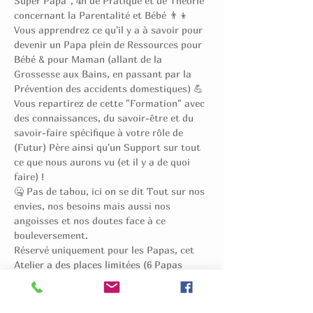
Super Papa", 4h de Pratique et de Théorie 
concernant la Parentalité et Bébé 👨‍👦
Vous apprendrez ce qu'il y a à savoir pour 
devenir un Papa plein de Ressources pour 
Bébé & pour Maman (allant de la 
Grossesse aux Bains, en passant par la 
Prévention des accidents domestiques) 💪
Vous repartirez de cette "Formation" avec 
des connaissances, du savoir-être et du 
savoir-faire spécifique à votre rôle de 
(Futur) Père ainsi qu'un Support sur tout 
ce que nous aurons vu (et il y a de quoi 
faire) !
🤐 Pas de tabou, ici on se dit Tout sur nos 
envies, nos besoins mais aussi nos 
angoisses et nos doutes face à ce 
bouleversement.
Réservé uniquement pour les Papas, cet 
Atelier a des places limitées (6 Papas 
maximum). 
Alors n'hésitez pas à réserver votre Place ! 
Vous pouvez également l'offrir en Cadeau 