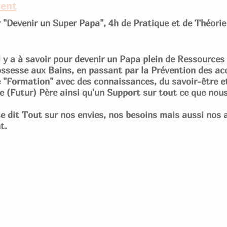
ment
r "Devenir un Super Papa", 4h de Pratique et de Théori

l y a à savoir pour devenir un Papa plein de Ressources
ssesse aux Bains, en passant par la Prévention des ac
e "Formation" avec des connaissances, du savoir-être et
de (Futur) Père ainsi qu'un Support sur tout ce que nous
se dit Tout sur nos envies, nos besoins mais aussi nos
t.
 les Papas, cet Atelier a des places limitées (6 Papa
 votre Place ! Vous pouvez également l'offrir en Cadea
que nous pouvons envoyer.
e 14H00 à 18H00
abrique, 33410 BEGUEY
4h de formation par une Puéricultrice indépendante spé