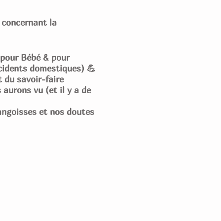
e concernant la
 pour Bébé & pour
cidents domestiques) 💪
 du savoir-faire
 aurons vu (et il y a de
 angoisses et nos doutes
s maximum). Alors
u au Futur Papa grâce
cialisée en