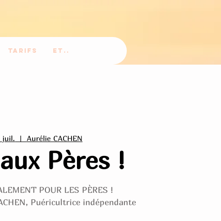
Tarifs
Et..
juil.
  |  
Aurélie CACHEN
 aux Pères !
IALEMENT POUR LES PÈRES !
ACHEN, Puéricultrice indépendante