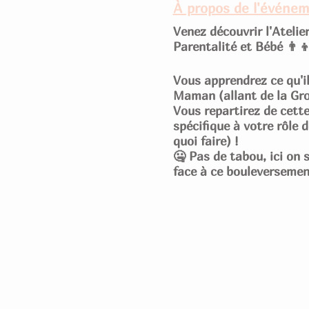
À propos de l'événe
Venez découvrir l'Atelie
Parentalité et Bébé 👨‍
Vous apprendrez ce qu'i
Maman (allant de la Gro
Vous repartirez de cett
spécifique à votre rôle 
quoi faire) !
🤐 Pas de tabou, ici on 
face à ce bouleversemen
Réservé uniquement pour
n'hésitez pas à réserver
aux jolis bons cadeaux 
📆 Samedi 6 JUILLET d
📍 Au 1 chemin de la F
💰 50€ / personne pour 