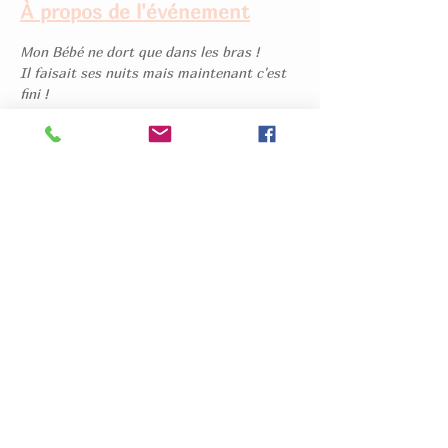
À propos de l'événement
Mon Bébé ne dort que dans les bras !
Il faisait ses nuits mais maintenant c'est 
fini !
J'entends plein de conseils différents, je ne 
sais plus quoi penser !
Je suis enceinte et j'ai envie d'en savoir 
plus avant que Bébé arrive.
Tant de questions autour du Sommeil de 
Bébé et tellement de particularités selon 
le stade de développement et l'histoire de 
chaque Famille.
Dans cet Atelier, animé par une Infirmière 
Puéricultrice, vous apprendrez et 
partagerez sur le Sommeil de votre Enfant 
de manière ludique et instructive.
Afficher plus