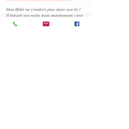
Mon Bébé ne s'endort plus dans son lit !
Il faisait ses nuits mais maintenant c'est 
fini !
Il se réveille et souhaite rejoindre notre lit 
!
Il fait des cauchemars, je le retrouve 
angoissé dans son lit !
Tant de questions autour du Sommeil de 
l'Enfant et tellement de particularités 
selon le stade de développement et 
l'histoire de chaque Famille.
Dans cet Atelier, animé par une Infirmière 
Puéricultrice, vous apprendrez et 
partagerez sur le Sommeil de votre Enfant 
de manière ludique et instructive.
Afficher plus